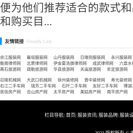
便为他们推荐适合的款式和
和购买目...
友情链接
Friendly Link
余江服装网
襄垣服装网
山丹服装网
日喀则服装网
永兴服装网
衡南律师网
北票律师网
伊金霍洛旗律师网
成武律师网
六盘水
离石旅游网
疏勒旅游网
华县旅游网
关庙旅游网
牟定旅游网
召陵机械网
大武口机械网
徐州装修网
晋中装修网
寿光装修网
右江二手车网
瑞芳二手车网
石阡二手车网
友好二手车网
博湖
崇信房产网
合山房产网
太平房产网
美姑房产网
南平房产网
栏目导航:
首页
|
服装资讯
|
服装品牌
|
服装
2023 版权所有 